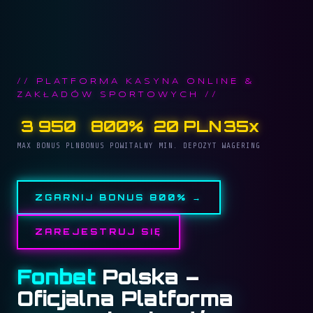
// PLATFORMA KASYNA ONLINE &
ZAKŁADÓW SPORTOWYCH //
3 950
800%
20 PLN
35x
MAX BONUS PLN
BONUS POWITALNY
MIN. DEPOZYT
WAGERING
ZGARNIJ BONUS 800% →
ZAREJESTRUJ SIĘ
Fonbet
Polska –
Oficjalna Platforma